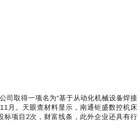
公司取得一项名为“基于从动化机械设备焊接
4年11月。天眼查材料显示，南通钜盛数控机床
投标项目2次，财富线条，此外企业还具有行