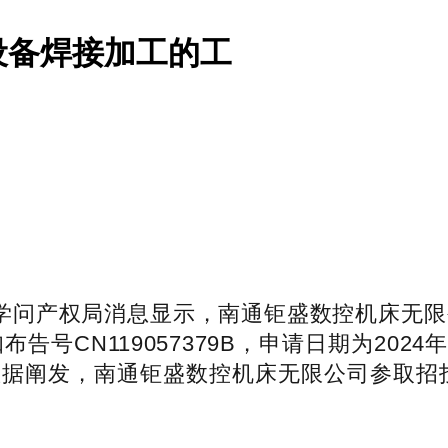
设备焊接加工的工
度学问产权局消息显示，南通钜盛数控机床无限
告号CN119057379B，申请日期为202
大数据阐发，南通钜盛数控机床无限公司参取招