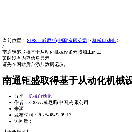
News
文化品牌
当前位置：
8188cc.威尼斯(中国)有限公司
>
机械自动化
>
/
南通钜盛取得基于从动化机械设备焊接加工的工
暂时没有内容信息显示
请先在网站后台添加数据记录。
南通钜盛取得基于从动化机械
分类：
机械自动化
作者：8188cc.威尼斯(中国)有限公司
来源：
发布时间：
2025-08-22 09:17
访问量：
【概要描述】