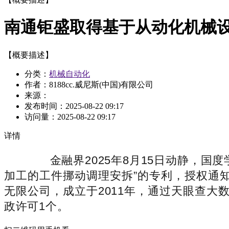
南通钜盛取得基于从动化机械
【概要描述】
分类：
机械自动化
作者：8188cc.威尼斯(中国)有限公司
来源：
发布时间：
2025-08-22 09:17
访问量：
2025-08-22 09:17
详情
金融界2025年8月15日动静，国
加工的工件挪动调理安拆”的专利，授权通知布
无限公司，成立于2011年，通过天眼查
政许可1个。